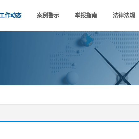
工作动态
案例警示
举报指南
法律法规
律法规
举报须知
申诉
公司案例
公司通用标准
监督人员违纪举报
工作动态
调查程序
案例警示
诚信教育
举报疑问
商业企业标准
查询
廉洁预警
举报途径
问题
工业