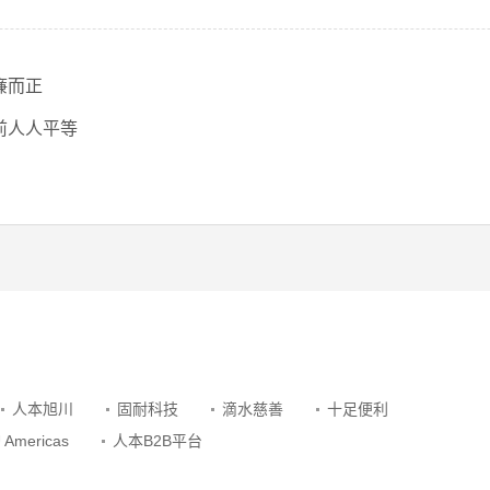
廉而正
前人人平等
人本旭川
固耐科技
滴水慈善
十足便利
 Americas
人本B2B平台